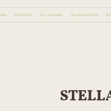
ORIA
PRODOTTI
ALL NATURAL
BLOG & RICETTE
RI
Gelateria
Pasticceria
STELL