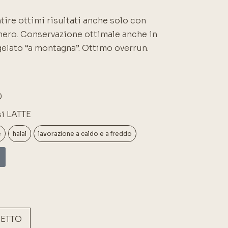
ire ottimi risultati anche solo con
chero. Conservazione ottimale anche in
gelato “a montagna”. Ottimo overrun.
0
i LATTE
e
halal
lavorazione a caldo e a freddo
ETTO