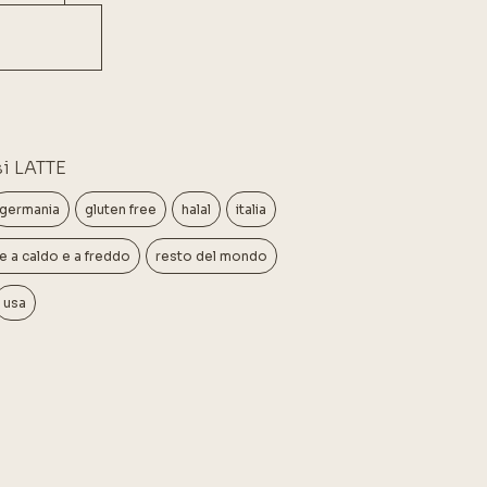
i LATTE
germania
gluten free
halal
italia
e a caldo e a freddo
resto del mondo
usa