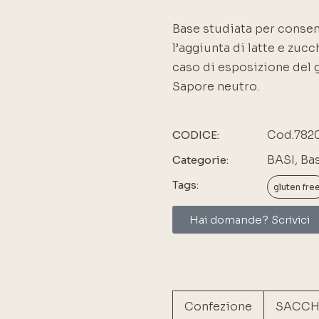
Base studiata per consent
l’aggiunta di latte e zuc
caso di esposizione del 
Sapore neutro.
Cod.782
CODICE:
BASI
,
Bas
Categorie:
Tags:
gluten fre
Hai domande? Scrivici
Confezione
SACCH