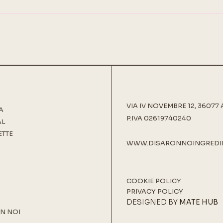
VIA IV NOVEMBRE 12, 36077 
A
P.IVA 02619740240
AL
ETTE
WWW.DISARONNOINGREDI
COOKIE POLICY
PRIVACY POLICY
DESIGNED BY
MATE HUB
N NOI