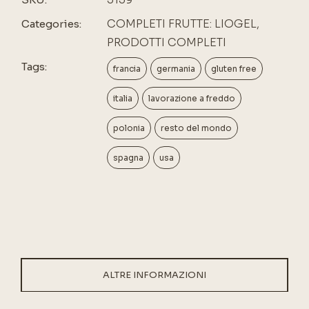
COMPLETI FRUTTE: LIOGEL
,
Categories:
PRODOTTI COMPLETI
Tags:
francia
germania
gluten free
italia
lavorazione a freddo
polonia
resto del mondo
spagna
usa
ALTRE INFORMAZIONI