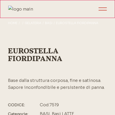
HOME
GELATERIA
BASI
EUROSTELLA FIORDIPANNA
EUROSTELLA
FIORDIPANNA
Base dalla struttura corposa, fine e satinosa.
Sapore inconfondibile e persistente di panna.
Cod.7519
CODICE:
BASI
,
Basi LATTE
Categorie: