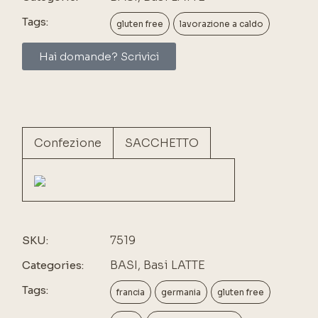
Tags:
gluten free
lavorazione a caldo
Hai domande? Scrivici
Confezione
SACCHETTO
7519
SKU:
BASI
,
Basi LATTE
Categories:
Tags:
francia
germania
gluten free