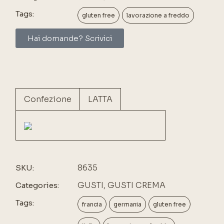
Tags:
gluten free
lavorazione a freddo
Hai domande? Scrivici
Confezione
LATTA
8635
SKU:
GUSTI
,
GUSTI CREMA
Categories:
Tags:
francia
germania
gluten free