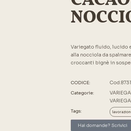
CACAO
NOCCI
Variegato fluido, lucido 
alla nocciola da spalmar
croccanti bignè in sospe
Cod.873
CODICE:
VARIEGA
Categorie:
VARIEGA
Tags:
lavorazion
Hai domande? Scrivici