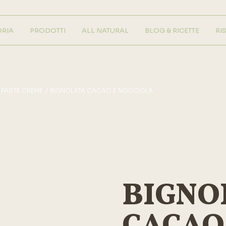
ORIA
PRODOTTI
ALL NATURAL
BLOG & RICETTE
RI
Gelateria
Pasticceria
 PASTE CREME
BIGNOLATA CACAO E NOCCIOLA
BIGNO