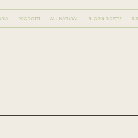
ORIA
PRODOTTI
ALL NATURAL
BLOG & RICETTE
RI
Gelateria
Pasticceria